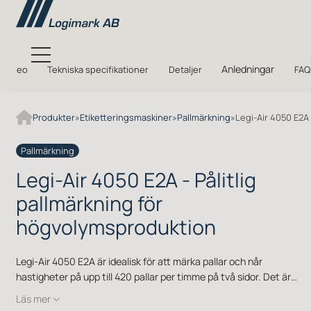
Anledningar
Video
Tekniska specifikationer
Detaljer
FAQ
Produkter
»
Etiketterings­­maskiner
»
Pallmärkning
»
Legi-Air 4050 E2A
Pallmärkning
Legi-Air 4050 E2A - Pålitlig
pallmärkning för
högvolymsproduktion
Legi-Air 4050 E2A är idealisk för att märka pallar och når
hastigheter på upp till 420 pallar per timme på två sidor. Det är
imponerande sju pallar per minut! Pallmärkaren har två skyddande
Läs mer
sensorer samt smala rullar monterade på sidan. Rullarna håller