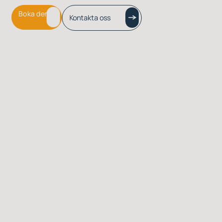
tampen från att fastna till exempel i plastförpackade pallar,
Boka demo
Kontakta oss
eftersom tampen försiktigt rullar av när den rör vid produkten.