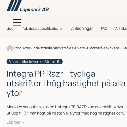
Anledningar
Video
Tekniska specifikationer
FAQ
Artikla
Produkter
»
Industriella bläckstråleskrivare
»
Bläckstråleskrivare - St
Bläckstråleskrivare – Storskrift
Integra PP Razr - tydliga
utskrifter i hög hastighet på alla
ytor
Med den senaste tekniken i Integra PP RAZR kan du enkelt skriva
ut upp till 34 mm högt på nästan alla ytor med hög hastighet och
knivskarp upplösning. Skrivhuvudet har integrerad redundans och
Läs mer
en mellantank för avbrottsfri utskrift även vid bläckbyten, och den