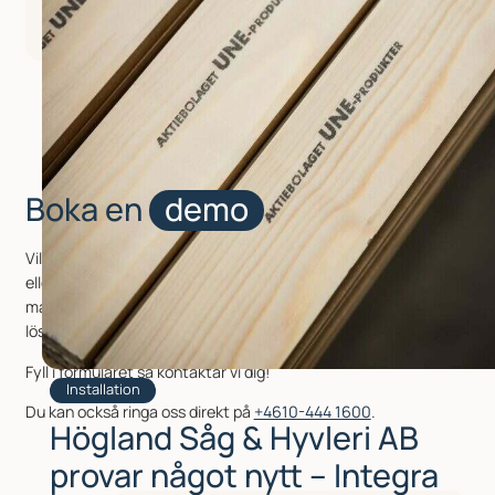
Boka en
demo
Vill du se hur maskinen fungerar i din produktion på ditt material
eller produkt?
Boka en kostnadsfri
Demo
så visar vi dig gärna
maskinen (eller liknande maskin) i drift och hur vi kan skräddarsy
lösningen utifrån ditt behov.
Fyll i formuläret så kontaktar vi dig!
Installation
Du kan också ringa oss direkt på
+4610-444 1600
.
Högland Såg & Hyvleri AB
provar något nytt – Integra