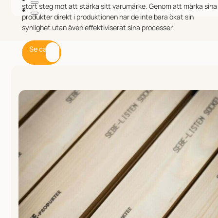
stort steg mot att stärka sitt varumärke. Genom att märka sina
produkter direkt i produktionen har de inte bara ökat sin
synlighet utan även effektiviserat sina processer.
Se case
Läs mer om Integra PP
Razr
Med den senaste tekniken i Integra PP RAZR kan du
enkelt skriva ut upp till 34 mm högt på nästan alla ytor
med hög hastighet och knivskarp upplösning.
Skrivhuvudet har integrerad redundans och en
mellantank för avbrottsfri utskrift även vid
bläckbyten, och den kompakta designen gör att den
lätt integreras i produktionslinjer.