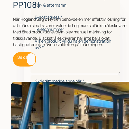
PP108!
När Högland Såg & Hyvleri behövde en mer effektiv lösning för
att märka sina trävaror valde de Logimarks bläckstråleskrivare.
Med ökad produktionsvolym blev manuell märkning för
tidskrävande. Bläckstråleskrivaren har inte bara ökat
hastigheten utan även kvaliteten på märkningen.
Se case
Google reCaptcha: Ogiltig webbplatsnyckel.
Skicka meddelande