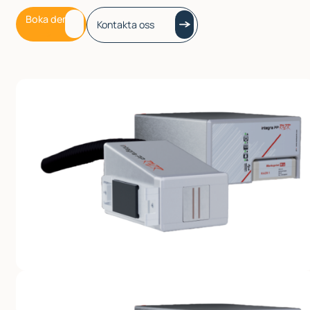
kompakta designen gör att den lätt integreras i produktionslinjer.
Boka demo
Kontakta oss