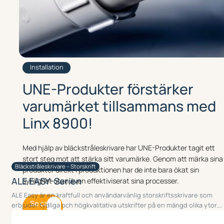
Installation
UNE-Produkter förstärker
varumärket tillsammans med
Linx 8900!
Med hjälp av bläckstråleskrivare har UNE-Produkter tagit ett
stort steg mot att stärka sitt varumärke. Genom att märka sina
Bläckstråleskrivare – Storskrift
produkter direkt i produktionen har de inte bara ökat sin
ALE EASY-Serien
synlighet utan även effektiviserat sina processer.
ALE Easy är en kraftfull och användarvänlig storskriftsskrivare som
Se case
erbjuder tydliga och högkvalitativa utskrifter på en mängd olika ytor.…