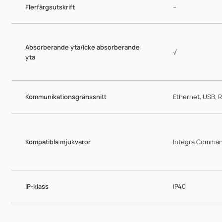
Flerfärgsutskrift
–
Absorberande yta/icke absorberande
√
yta
Kommunikationsgränssnitt
Ethernet, USB, 
Kompatibla mjukvaror
Integra Comman
IP-klass
IP40