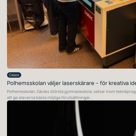
Cases
Polhemsskolan väljer laserskärare – för kreativa id
Polhemsskolan, Gävles största gymnasieskola, satsar inom teknikprogr
att ge eleverna bästa möjliga förutsättningar…