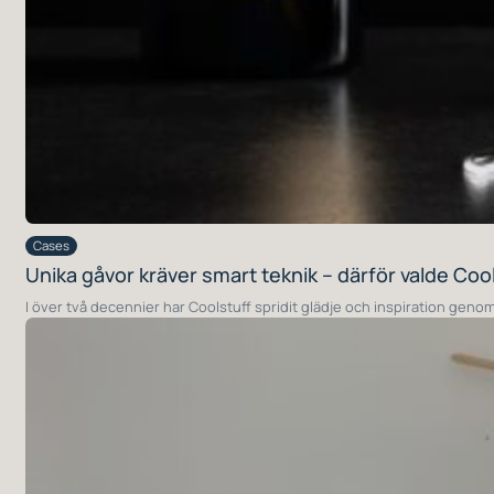
Cases
Unika gåvor kräver smart teknik – därför valde Coo
I över två decennier har Coolstuff spridit glädje och inspiration genom