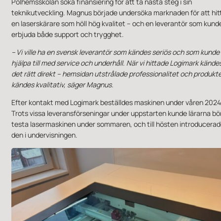
Polhemsskolan söka finansiering för att ta nästa steg i sin
teknikutveckling. Magnus började undersöka marknaden för att hit
en laserskärare som höll hög kvalitet – och en leverantör som kund
erbjuda både support och trygghet.
– Vi ville ha en svensk leverantör som kändes seriös och som kunde
hjälpa till med service och underhåll. När vi hittade Logimark kände
det rätt direkt – hemsidan utstrålade professionalitet och produkt
kändes kvalitativ, säger Magnus.
Efter kontakt med Logimark beställdes maskinen under våren 2024
Trots vissa leveransförseningar under uppstarten kunde lärarna bö
testa lasermaskinen under sommaren, och till hösten introducera
den i undervisningen.