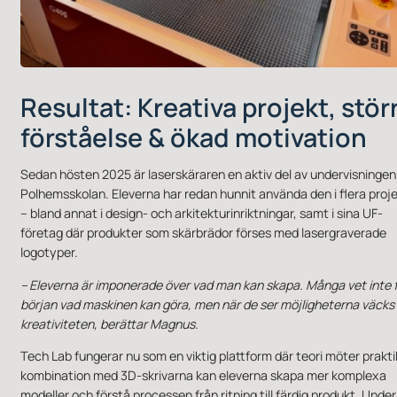
Resultat: Kreativa projekt, stör
förståelse & ökad motivation
Sedan hösten 2025 är laserskäraren en aktiv del av undervisningen
Polhemsskolan. Eleverna har redan hunnit använda den i flera proj
– bland annat i design- och arkitekturinriktningar, samt i sina UF-
företag där produkter som skärbrädor förses med lasergraverade
logotyper.
– Eleverna är imponerade över vad man kan skapa. Många vet inte 
början vad maskinen kan göra, men när de ser möjligheterna väcks
kreativiteten, berättar Magnus.
Tech Lab fungerar nu som en viktig plattform där teori möter praktik
kombination med 3D-skrivarna kan eleverna skapa mer komplexa
modeller och förstå processen från ritning till färdig produkt. Under