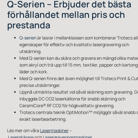
Q-Serien – Erbjuder det bästa
förhållandet mellan pris och
prestanda
Q-serien
är lasrar i mellanklassen som kombinerar Trotecs al
egenskaper för effektiv och kvalitativ lasergravering och
utskärning.
Med Q-serien kan du skära och gravera en mängd olika mater
som akryl och trä upp till 15 mm, textiler, papper och kartong
läder och kork.
Med Q-serien finns det även möjlighet till Trotecs Print & Cut
precisa utskärningar.
Uppnå utmärkta resultat vid såväl skärning som gravering. D
inbyggda DC CO2 laserkällorna för snabb skärning och
CeramiCore® RF CO2 för högkvalitativ gravering.
Trotecs centrala teknik OptiMotion™ möjliggör såväl snabb
exakt laserbearbetning.
Läs mer om våra
Lasermaskiner
–
Laserskärare
och
Lasergraveringsmaskiner