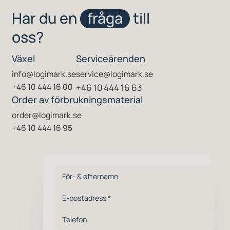
Har du en
fråga
till
oss?
Växel
Serviceärenden
info@logimark.se
service@logimark.se
+46 10 444 16 00
+46 10 444 16 63
Order av förbrukningsmaterial
order@logimark.se
+46 10 444 16 95