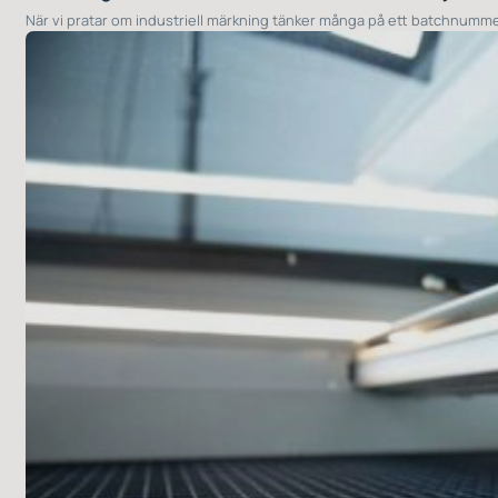
När vi pratar om industriell märkning tänker många på ett batchnumme