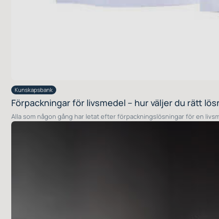
Kunskapsbank
Förpackningar för livsmedel – hur väljer du rätt lö
Alla som någon gång har letat efter förpackningslösningar för en liv