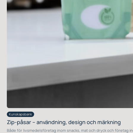
Kunskapsbank
Zip-påsar – användning, design och märkning
Både för livsmedelsföretag inom snacks, mat och dryck och företag in